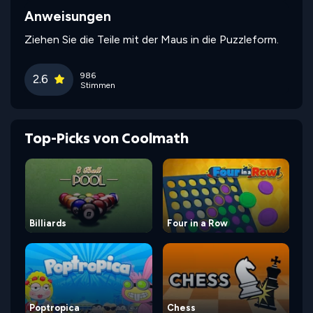
Anweisungen
Ziehen Sie die Teile mit der Maus in die Puzzleform.
986
2.6
Stimmen
Top-Picks von Coolmath
Billiards
Four in a Row
Poptropica
Chess