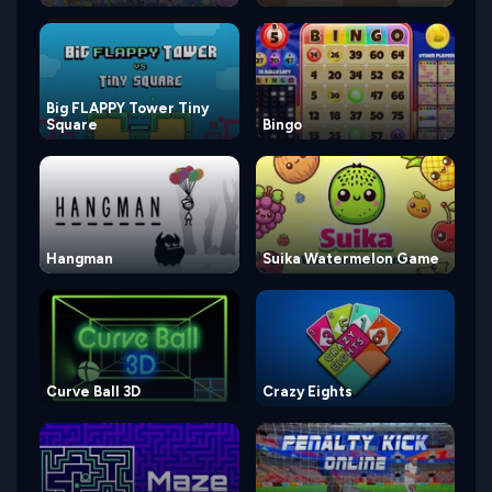
Big FLAPPY Tower Tiny
Square
Bingo
Hangman
Suika Watermelon Game
Curve Ball 3D
Crazy Eights