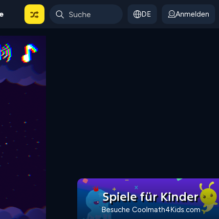
le
DE
Anmelden
Spiele für Kinder
Besuche Coolmath4Kids.com