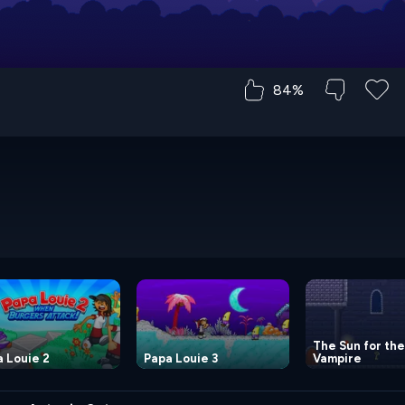
84%
The Sun for the
 Louie 2
Papa Louie 3
Vampire