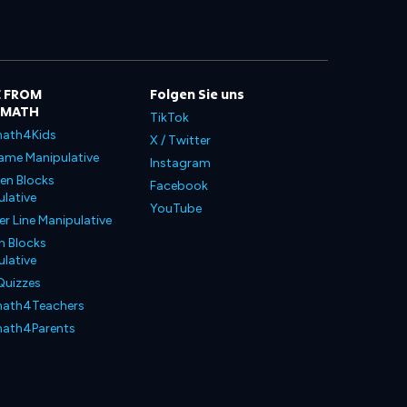
 FROM
Folgen Sie uns
LMATH
TikTok
ath4Kids
X / Twitter
ame Manipulative
Instagram
en Blocks
Facebook
lative
YouTube
 Line Manipulative
n Blocks
lative
Quizzes
ath4Teachers
ath4Parents