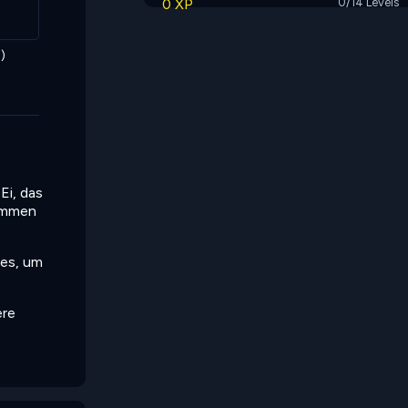
0 XP
0/14 Levels
)
Ei, das
limmen
ies, um
ere