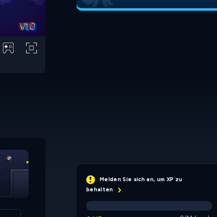
Melden Sie sich an, um XP zu
The Sun for the
The Sun for the
behalten
Vampire 2
Vampire 3