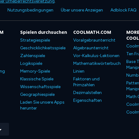
ner Urheberrechtsverletzung
.
Nutzungsbedingungen
Über unsere Anzeigen
Adblock FAQ
OM
Spielen durchsuchen
COOLMATH.COM
MORE
COO
Strategiespiele
Voralgebraunterricht
Coolm
Geschicklichkeitsspiele
Algebraunterricht
Ten Fr
Zahlenspiele
Vor-Kalkulus-Lektionen
Base T
Logikspiele
Mathematikwörterbuch
Manipu
ung
Memory-Spiele
Linien
Number
Klassische Spiele
Faktoren und
Patter
Primzahlen
Wissenschaftsspiele
Manipu
Dezimalstellen
Geographiespiele
Math 
Eigenschaften
Laden Sie unsere Apps
Coolm
herunter
Coolm