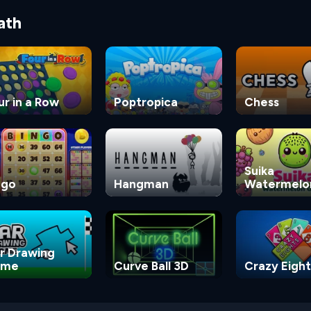
ath
ur in a Row
Poptropica
Chess
Suika
ngo
Hangman
Watermelo
Game
r Drawing
ame
Curve Ball 3D
Crazy Eight