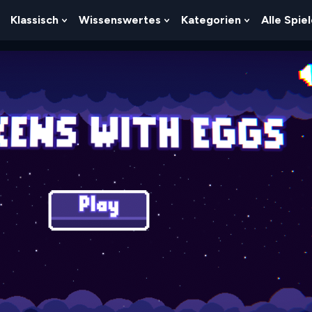
Klassisch
Wissenswertes
Kategorien
Alle Spie
Show
Show
Show
Show
Submenu
Submenu
Submenu
Submenu
For
For
For
For
Logik
Klassisch
Wissenswertes
Kategorien