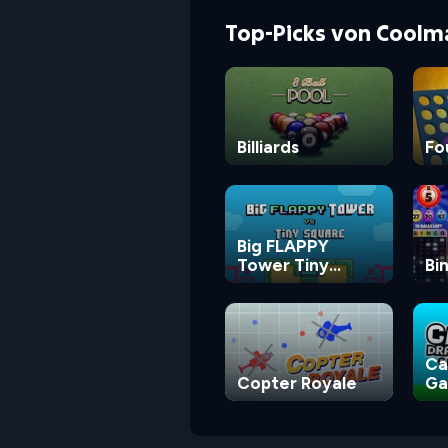
Top-Picks von Coolm
Billiards
Fo
Big FLAPPY
Tower Tiny
Bi
Square
Ca
Copter Royale
G