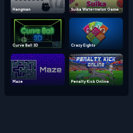
Hangman
Suika Watermelon Game
Curve Ball 3D
Crazy Eights
Maze
Penalty Kick Online