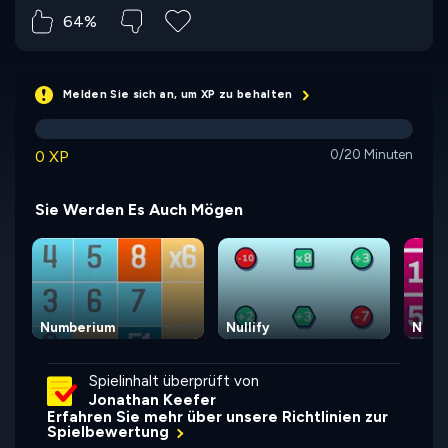
64%
Melden Sie sich an, um XP zu behalten
0 XP
0/20 Minuten
Sie Werden Es Auch Mögen
Numberium
Nullify
Numb
Spielinhalt überprüft von
Jonathan Keefer
Erfahren Sie mehr über unsere Richtlinien zur
Spielbewertung