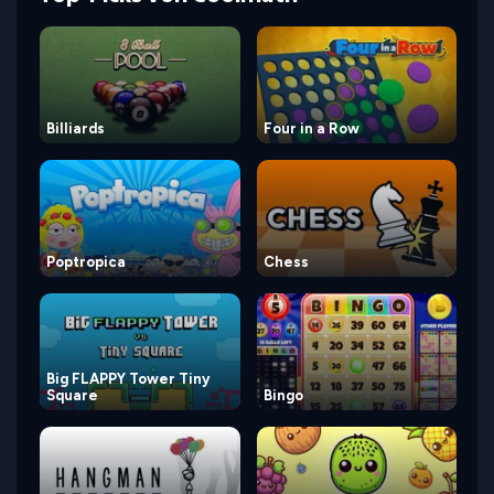
Billiards
Four in a Row
Poptropica
Chess
Big FLAPPY Tower Tiny
Square
Bingo