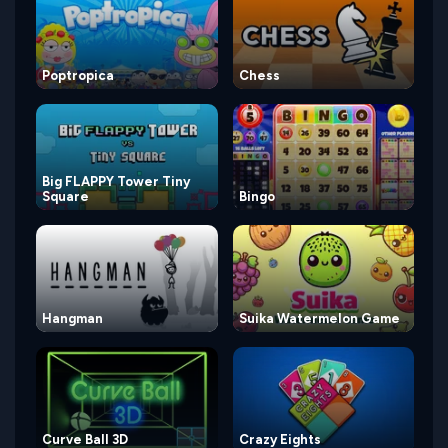
Poptropica
Chess
Big FLAPPY Tower Tiny
Square
Bingo
Hangman
Suika Watermelon Game
Curve Ball 3D
Crazy Eights