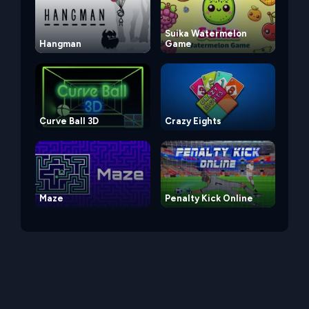
Suika Watermelon
Hangman
Game
Curve Ball 3D
Crazy Eights
Maze
Penalty Kick Online