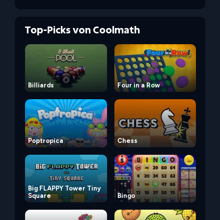
Top-Picks von Coolmath
Billiards
Four in a Row
Poptropica
Chess
Big FLAPPY Tower Tiny
Square
Bingo