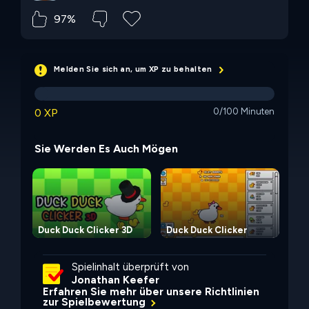
97%
Melden Sie sich an, um XP zu behalten
0 XP
0/100 Minuten
Sie Werden Es Auch Mögen
Duck Duck Clicker 3D
Duck Duck Clicker
Fi
Spielinhalt überprüft von
Jonathan Keefer
Erfahren Sie mehr über unsere Richtlinien
zur Spielbewertung