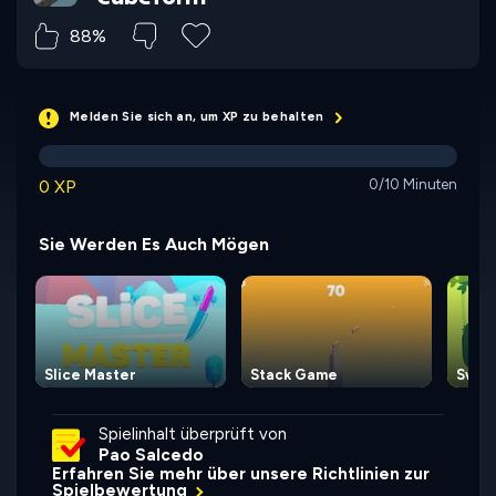
88%
Melden Sie sich an, um XP zu behalten
0 XP
0/10 Minuten
Sie Werden Es Auch Mögen
Slice Master
Stack Game
Swin
Spielinhalt überprüft von
Pao Salcedo
Erfahren Sie mehr über unsere Richtlinien zur
Spielbewertung