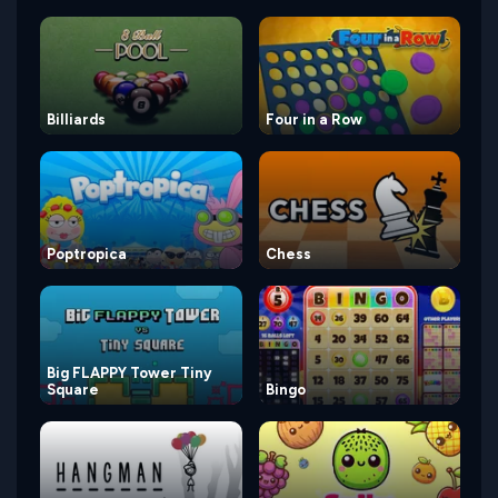
Billiards
Four in a Row
Poptropica
Chess
Big FLAPPY Tower Tiny
Square
Bingo