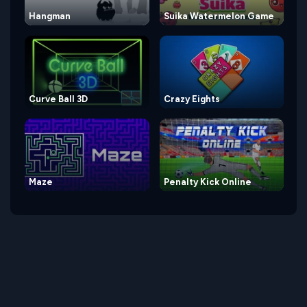
Hangman
Suika Watermelon Game
Curve Ball 3D
Crazy Eights
Maze
Penalty Kick Online