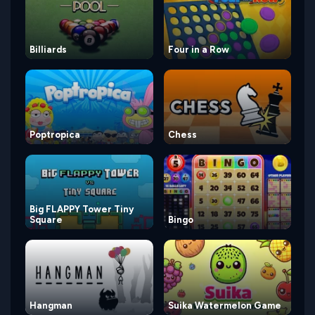
Billiards
Four in a Row
Poptropica
Chess
Big FLAPPY Tower Tiny
Square
Bingo
Hangman
Suika Watermelon Game