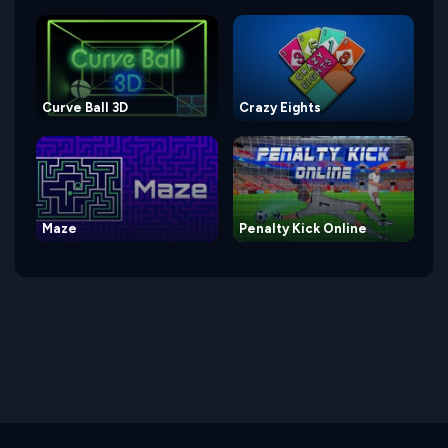
Curve Ball 3D
Crazy Eights
Maze
Penalty Kick Online