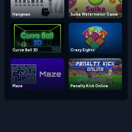
Hangman
Suika Watermelon Game
Curve Ball 3D
Crazy Eights
Maze
Penalty Kick Online