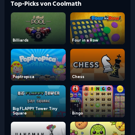
Top-Picks von Coolmath
Billiards
Four in a Row
Poptropica
Chess
Big FLAPPY Tower Tiny
Square
Bingo