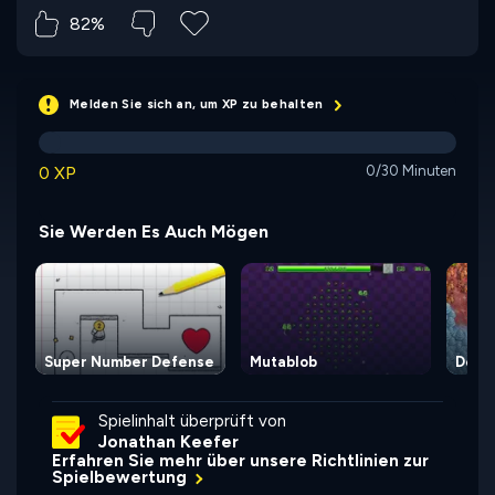
82%
Melden Sie sich an, um XP zu behalten
0 XP
0/30 Minuten
Sie Werden Es Auch Mögen
Super Number Defense
Mutablob
Defen
Spielinhalt überprüft von
Jonathan Keefer
Erfahren Sie mehr über unsere Richtlinien zur
Spielbewertung