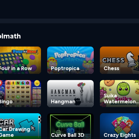
olmath
Four in a Row
Poptropica
Chess
Suika
Bingo
Hangman
Watermelon
Game
Car Drawing
Game
Curve Ball 3D
Crazy Eights