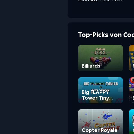
Top-Picks von Co
Billiards
Big FLAPPY
Tower Tiny
Square
Copter Royale