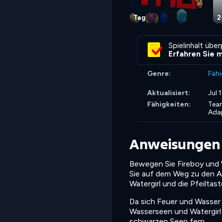
Tag
2
Spielinhalt übe
Erfahren Sie 
Genre:
Fähi
Aktualisiert:
Jul 
Fähigkeiten:
Tea
Adap
Anweisungen
Bewegen Sie Fireboy und W
Sie auf dem Weg zu den A
Watergirl und die Pfeilta
Da sich Feuer und Wasser n
Wasserseen und Watergirl 
schwarzen Seen fern.