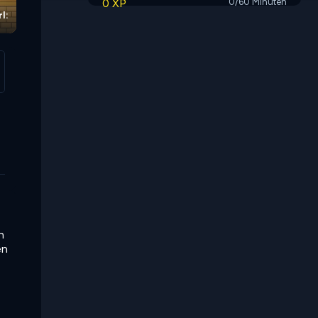
0 XP
0/60 Minuten
l:
n
en