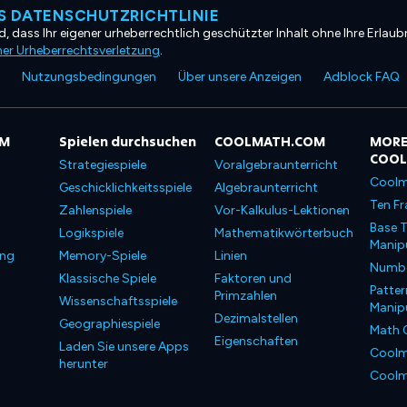
 DATENSCHUTZRICHTLINIE
, dass Ihr eigener urheberrechtlich geschützter Inhalt ohne Ihre Erlaubn
ner Urheberrechtsverletzung
.
Nutzungsbedingungen
Über unsere Anzeigen
Adblock FAQ
OM
Spielen durchsuchen
COOLMATH.COM
MORE
COO
Strategiespiele
Voralgebraunterricht
Coolm
Geschicklichkeitsspiele
Algebraunterricht
Ten Fr
Zahlenspiele
Vor-Kalkulus-Lektionen
Base T
Logikspiele
Mathematikwörterbuch
Manipu
ung
Memory-Spiele
Linien
Number
Klassische Spiele
Faktoren und
Patter
Primzahlen
Wissenschaftsspiele
Manipu
Dezimalstellen
Geographiespiele
Math 
Eigenschaften
Laden Sie unsere Apps
Coolm
herunter
Coolm