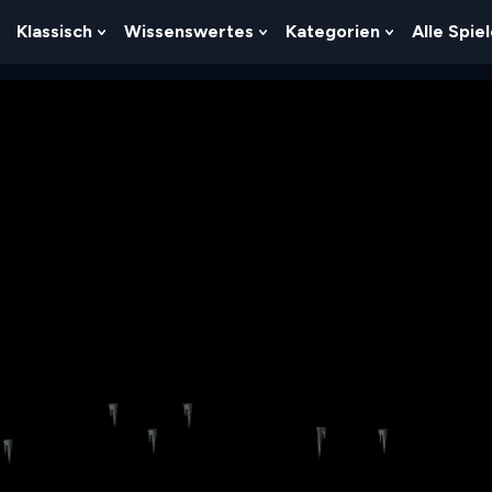
Klassisch
Wissenswertes
Kategorien
Alle Spie
Show
Show
Show
Show
Submenu
Submenu
Submenu
Submenu
For
For
For
For
Logik
Klassisch
Wissenswertes
Kategorien