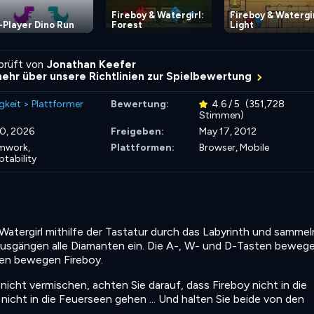
Fireboy & Watergirl:
Fireboy & Watergir
-Player Dino Run
Forest
Light
rprüft von
Jonathan Keefer
mehr über unsere Richtlinien zur Spielbewertung
gkeit
>
Plattformer
Bewertung:
4.6 / 5
(351,728
Stimmen)
10, 2026
Freigeben:
May 17, 2012
mwork,
Plattformen:
Browser, Mobile
tability
atergirl mithilfe der Tastatur durch das Labyrinth und sammel
usgängen alle Diamanten ein. Die A-, W- und D-Tasten beweg
sten bewegen Fireboy.
icht vermischen, achten Sie darauf, dass Fireboy nicht in die
nicht in die Feuerseen gehen ... Und halten Sie beide von den