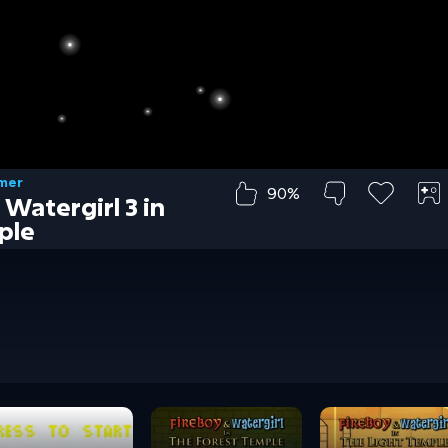
rmer
90%
Watergirl 3 in
ple