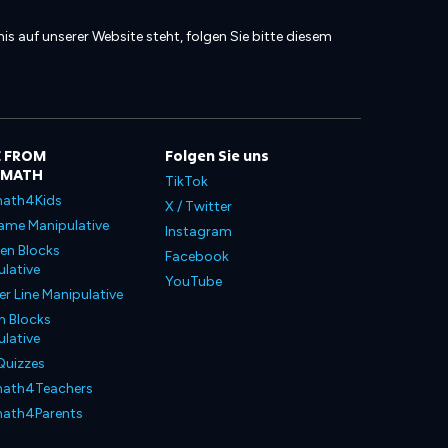
is auf unserer Website steht, folgen Sie bitte diesem
 FROM
Folgen Sie uns
LMATH
TikTok
ath4Kids
X / Twitter
ame Manipulative
Instagram
en Blocks
Facebook
lative
YouTube
 Line Manipulative
n Blocks
lative
Quizzes
ath4Teachers
ath4Parents