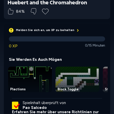
Huebert and the Chromahedron
84%
Melden Sie sich an, um XP zu behalten
0 XP
0/15 Minuten
Sie Werden Es Auch Mögen
Plactions
Block Toggle
Start
Spielinhalt überprüft von
Pao Salcedo
Erfahren Sie mehr über unsere Richtlinien zur