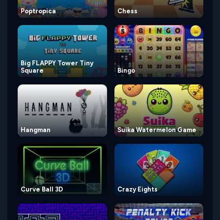
Poptropica
Chess
Big FLAPPY Tower Tiny
Square
Bingo
Hangman
Suika Watermelon Game
Curve Ball 3D
Crazy Eights