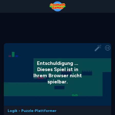
Skip
Skip
Skip
Skip
to
to
to
to
Top
Navigation
Main
Footer
of
Content
Page
Entschuldigung ...
Dieses Spiel ist in
Ihrem Browser nicht
spielbar.
Logik
>
Puzzle-Plattformer