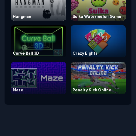
Hangman
Suika Watermelon Game
Curve Ball 3D
Crazy Eights
Maze
Penalty Kick Online