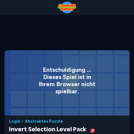
Skip
Skip
Skip
Skip
to
to
to
to
Top
Navigation
Main
Footer
of
Content
Page
Entschuldigung ...
Dieses Spiel ist in
Ihrem Browser nicht
spielbar.
Logik
>
Abstraktes Puzzle
Invert Selection Level Pack