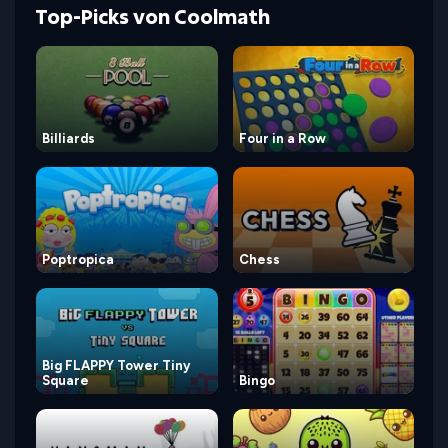
Top-Picks von Coolmath
Billiards
Four in a Row
Poptropica
Chess
Big FLAPPY Tower Tiny
Square
Bingo