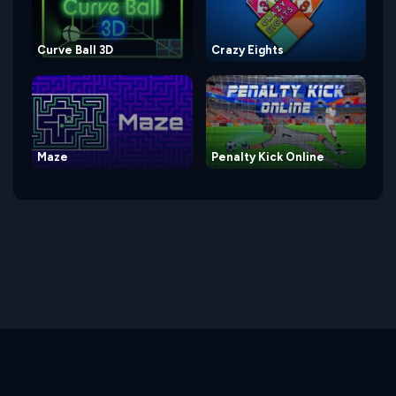
Curve Ball 3D
Crazy Eights
Maze
Penalty Kick Online