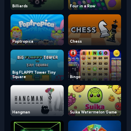
Billiards
Four in a Row
Poptropica
Chess
Big FLAPPY Tower Tiny
Square
Bingo
Hangman
Suika Watermelon Game