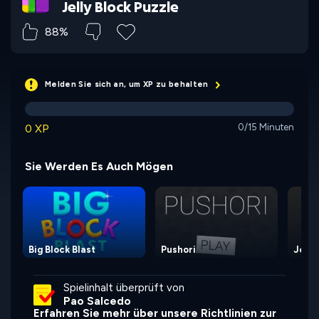
Jelly Block Puzzle
88%
Melden Sie sich an, um XP zu behalten
0 XP
0/15 Minuten
Sie Werden Es Auch Mögen
Big Block Blast
Pushori
Jelly
Spielinhalt überprüft von
Pao Salcedo
Erfahren Sie mehr über unsere Richtlinien zur