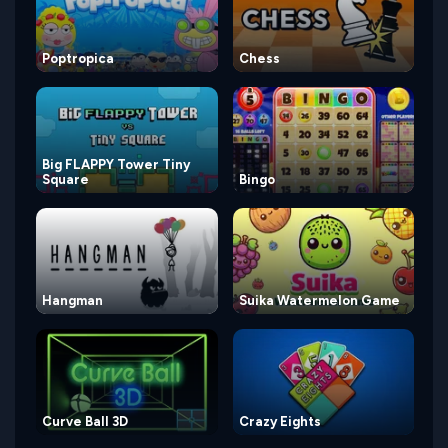
Poptropica
Chess
Big FLAPPY Tower Tiny
Square
Bingo
Hangman
Suika Watermelon Game
Curve Ball 3D
Crazy Eights