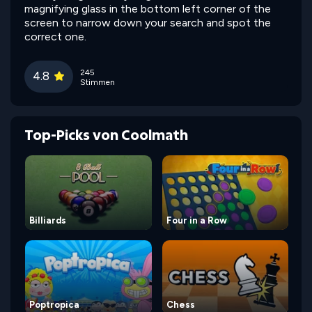
magnifying glass in the bottom left corner of the
screen to narrow down your search and spot the
correct one.
245
4.8
Stimmen
Top-Picks von Coolmath
Billiards
Four in a Row
Poptropica
Chess