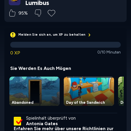
Lumibus
95%
Melden Sie sich an, um XP zu behalten
0 XP
0/10 Minuten
Sie Werden Es Auch Mögen
Abandoned
Day of the Sandwich
Deep 
Spielinhalt überprüft von
Antonia Gates
Erfahren Sie mehr über unsere Richtlinien zur