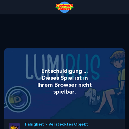
Skip
Skip
Skip
Skip
to
to
to
to
Top
Navigation
Main
Footer
of
Content
Page
Entschuldigung ...
Dieses Spiel ist in
Ihrem Browser nicht
spielbar.
Fähigkeit
>
Verstecktes Objekt