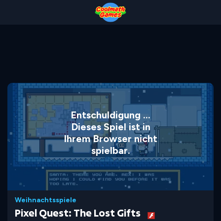
Skip
Skip
Skip
Skip
to
to
to
to
Top
Navigation
Main
Footer
of
Content
Page
Entschuldigung ...
Dieses Spiel ist in
Ihrem Browser nicht
spielbar.
Weihnachtsspiele
Pixel Quest: The Lost Gifts