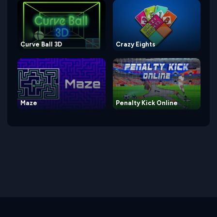
Curve Ball 3D
Crazy Eights
Maze
Penalty Kick Online