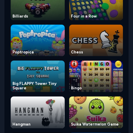
Billiards
Four in a Row
Poptropica
Chess
Big FLAPPY Tower Tiny
Square
Bingo
Hangman
Suika Watermelon Game