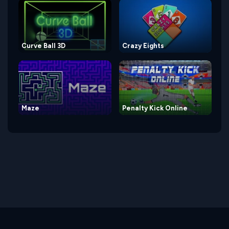
Curve Ball 3D
Crazy Eights
Maze
Penalty Kick Online