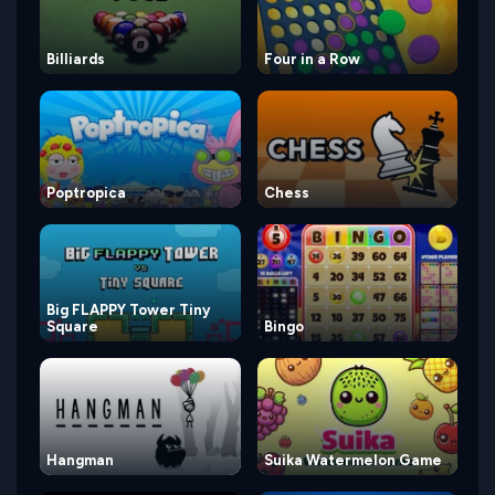
Billiards
Four in a Row
Poptropica
Chess
Big FLAPPY Tower Tiny
Square
Bingo
Hangman
Suika Watermelon Game