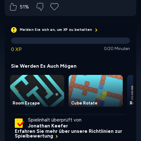
51%
Melden Sie sich an, um XP zu behalten
0 XP
0/20 Minuten
Sie Werden Es Auch Mögen
Room Escape
Cube Rotate
Rolo
Spielinhalt überprüft von
Jonathan Keefer
Erfahren Sie mehr über unsere Richtlinien zur
Spielbewertung