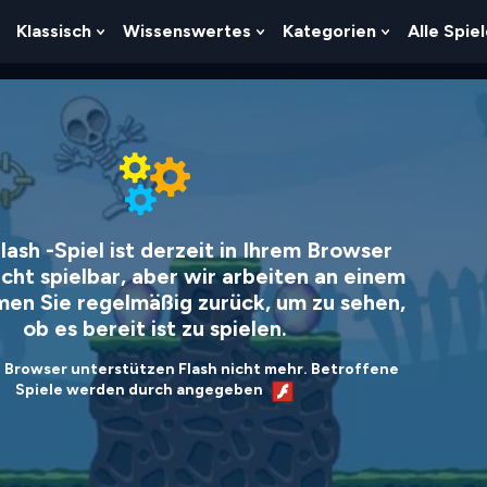
Klassisch
Wissenswertes
Kategorien
Alle Spie
Show
Show
Show
Show
Submenu
Submenu
Submenu
Submenu
For
For
For
For
Logik
Klassisch
Wissenswertes
Kategorien
lash -Spiel ist derzeit in Ihrem Browser
icht spielbar, aber wir arbeiten an einem
en Sie regelmäßig zurück, um zu sehen,
ob es bereit ist zu spielen.
 Browser unterstützen Flash nicht mehr. Betroffene
Spiele werden durch angegeben