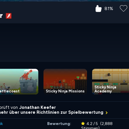
81%
er
Sticky Ninja
attlecoast
Sticky Ninja Missions
Academy
rprüft von
Jonathan Keefer
mehr über unsere Richtlinien zur Spielbewertung
ik
Bewertung:
4.2 / 5
(2,888
Stimmen)