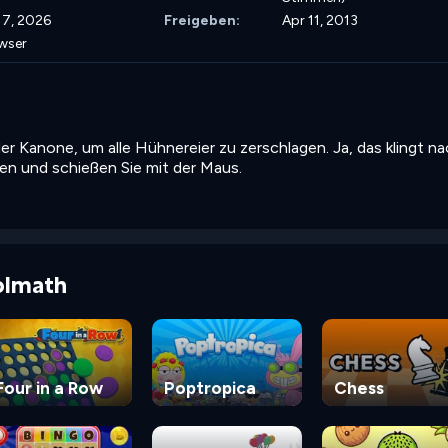
 17, 2026
Freigeben:
Apr 11, 2013
wser
er Kanone, um alle Hühnereier zu zerschlagen. Ja, das klingt n
len und schießen Sie mit der Maus.
olmath
Four in a Row
Poptropica
Chess