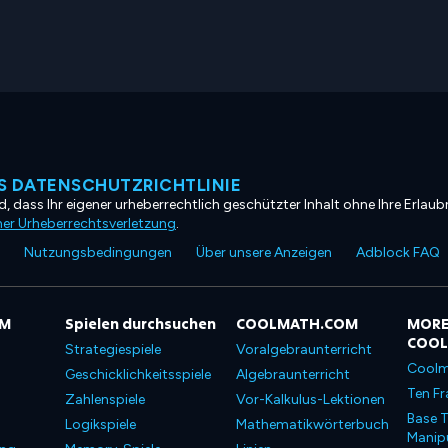
 DATENSCHUTZRICHTLINIE
, dass Ihr eigener urheberrechtlich geschützter Inhalt ohne Ihre Erlaubn
ner Urheberrechtsverletzung
.
Nutzungsbedingungen
Über unsere Anzeigen
Adblock FAQ
OM
Spielen durchsuchen
COOLMATH.COM
MORE
COO
Strategiespiele
Voralgebraunterricht
Coolm
Geschicklichkeitsspiele
Algebraunterricht
Ten Fr
Zahlenspiele
Vor-Kalkulus-Lektionen
Base T
Logikspiele
Mathematikwörterbuch
Manipu