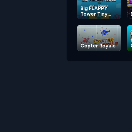
Big FLAPPY
Tower Tiny
Square
Copter Royale