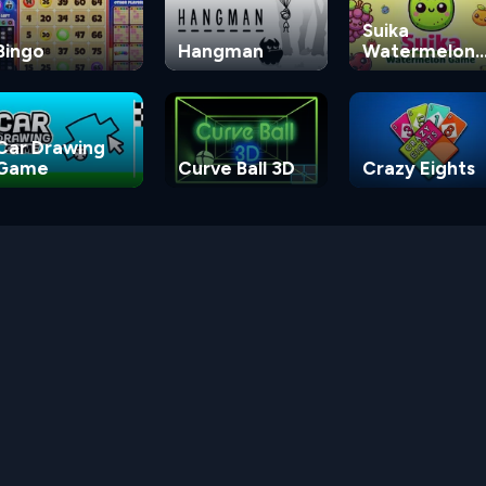
Suika
Bingo
Hangman
Watermelon
Game
Car Drawing
Game
Curve Ball 3D
Crazy Eights