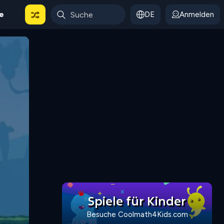
le
DE
Anmelden
Spiele für Kinder
Besuche Coolmath4Kids.com