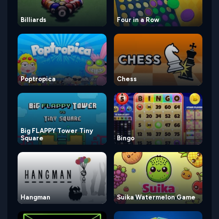
Billiards
Four in a Row
Poptropica
Chess
Big FLAPPY Tower Tiny
Square
Bingo
Hangman
Suika Watermelon Game