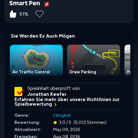
Smart Pen
51%
Sie Werden Es Auch Mögen
Air Traffic Control
Draw Parking
Prote
Spielinhalt überprüft von
Jonathan Keefer
Erfahren Sie mehr über unsere Richtlinien zur
Spielbewertung
Genre:
Fähigkeit
Bewertung:
3.0 / 5
(5,012 Stimmen)
Aktualisiert:
May 09, 2025
Freigeben:
Aug 08, 2016