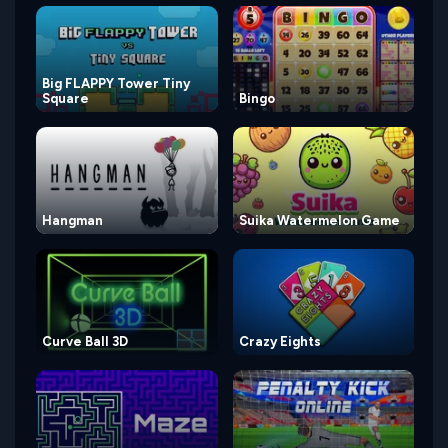
Big FLAPPY Tower Tiny
Square
Bingo
Hangman
Suika Watermelon Game
Curve Ball 3D
Crazy Eights