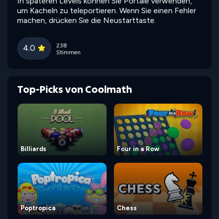
In späteren Levels können Sie Portale verwenden,
um Kacheln zu teleportieren. Wenn Sie einen Fehler
machen, drücken Sie die Neustarttaste.
238
4.0
Stimmen
Top-Picks von Coolmath
Billiards
Four in a Row
Poptropica
Chess