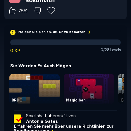
Sokomath
75%
Melden Sie sich an, um XP zu behalten
0 XP
0/28 Levels
Sie Werden Es Auch Mögen
BRDG
Magiciban
Ghos
Spielinhalt überprüft von
Antonia Gates
Erfahren Sie mehr über unsere Richtlinien zur
Spielbewertung