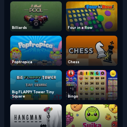
Billiards
Four in a Row
Poptropica
Chess
Big FLAPPY Tower Tiny
Square
Bingo