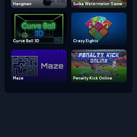
Hangman
Suika Watermelon Game
Curve Ball 3D
Crazy Eights
Maze
Penalty Kick Online