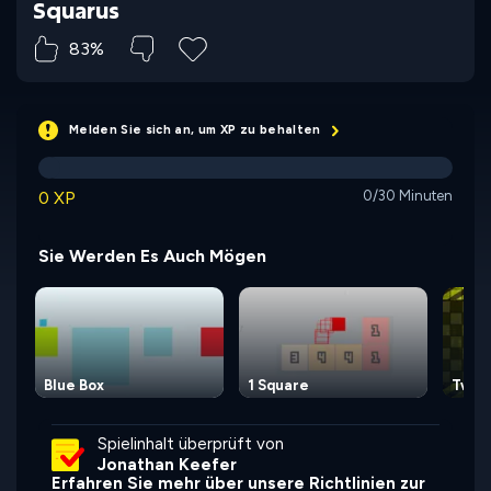
Squarus
83%
Melden Sie sich an, um XP zu behalten
0 XP
0/30 Minuten
Sie Werden Es Auch Mögen
Blue Box
1 Square
Two L
Spielinhalt überprüft von
Jonathan Keefer
Erfahren Sie mehr über unsere Richtlinien zur