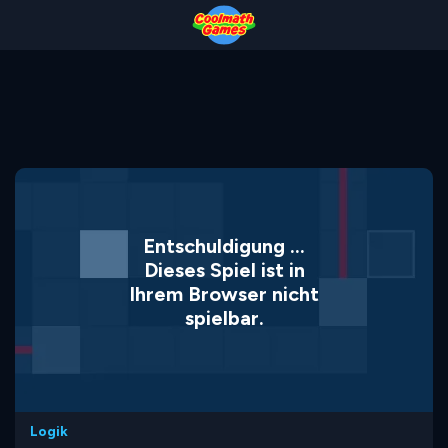
Skip
Skip
Skip
Skip
to
to
to
to
Top
Navigation
Main
Footer
of
Content
Page
Entschuldigung ...
Dieses Spiel ist in
Ihrem Browser nicht
spielbar.
Logik