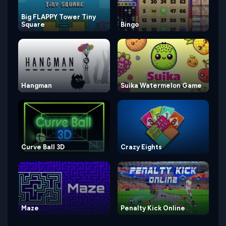
Big FLAPPY Tower Tiny
Square
Bingo
Hangman
Suika Watermelon Game
Curve Ball 3D
Crazy Eights
Maze
Penalty Kick Online