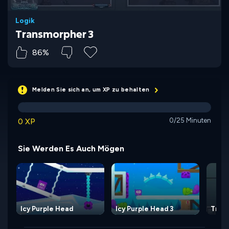
Logik
Transmorpher 3
86%
Melden Sie sich an, um XP zu behalten
0 XP
0/25 Minuten
Sie Werden Es Auch Mögen
Icy Purple Head
Icy Purple Head 3
Tran