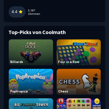
5,187
4.4
Stimmen
Top-Picks von Coolmath
Billiards
Four in a Row
Poptropica
Chess