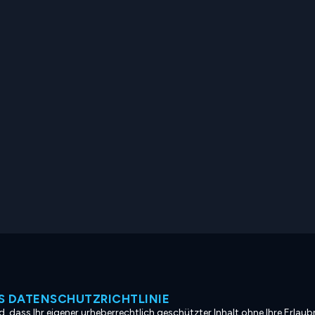
 DATENSCHUTZRICHTLINIE
, dass Ihr eigener urheberrechtlich geschützter Inhalt ohne Ihre Erlaubn