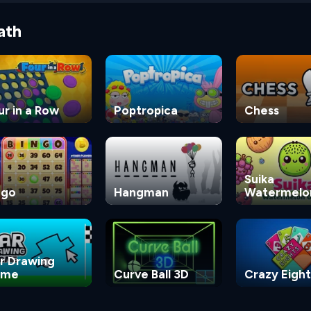
ath
ur in a Row
Poptropica
Chess
Suika
ngo
Hangman
Watermelo
Game
r Drawing
ame
Curve Ball 3D
Crazy Eight