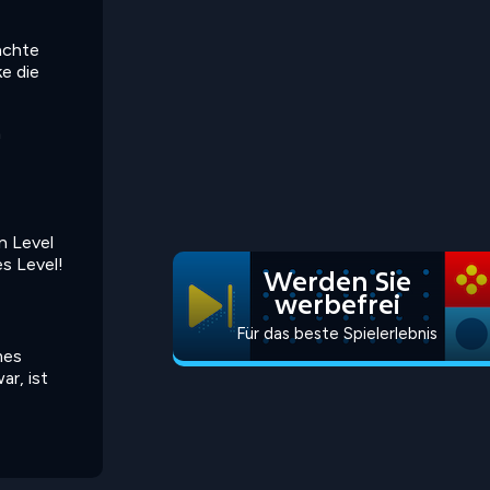
achte
e die
n
n Level
es Level!
Werden Sie
werbefrei
Für das beste Spielerlebnis
mes
ar, ist