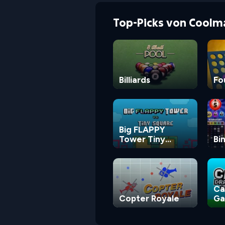
Top-Picks von Coolm
Billiards
Fo
Big FLAPPY
Tower Tiny
Bi
Square
Ca
Copter Royale
G