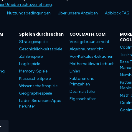
ner Urheberrechtsverletzung
.
Nutzungsbedingungen
Über unsere Anzeigen
Adblock FAQ
OM
Spielen durchsuchen
COOLMATH.COM
MORE
COO
Strategiespiele
Voralgebraunterricht
Coolm
Geschicklichkeitsspiele
Algebraunterricht
Ten Fr
Zahlenspiele
Vor-Kalkulus-Lektionen
Base T
Logikspiele
Mathematikwörterbuch
Manipu
ung
Memory-Spiele
Linien
Number
Klassische Spiele
Faktoren und
Patter
Primzahlen
Wissenschaftsspiele
Manipu
Dezimalstellen
Geographiespiele
Math 
Eigenschaften
Laden Sie unsere Apps
Coolm
herunter
Coolm