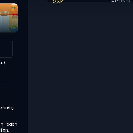
0 XP
0/17 Levels
en)
fahren,
en, legen
lfen,