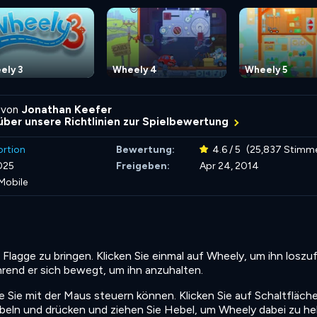
ely 3
Wheely 4
Wheely 5
 von
Jonathan Keefer
über unsere Richtlinien zur Spielbewertung
ortion
Bewertung:
4.6 / 5
(25,837 Stimm
025
Freigeben:
Apr 24, 2014
Mobile
n Flagge zu bringen. Klicken Sie einmal auf Wheely, um ihn loszu
hrend er sich bewegt, um ihn anzuhalten.
ie Sie mit der Maus steuern können. Klicken Sie auf Schaltfläch
urbeln und drücken und ziehen Sie Hebel, um Wheely dabei zu he