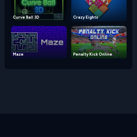
Curve Ball 3D
Crazy Eights
Maze
Penalty Kick Online