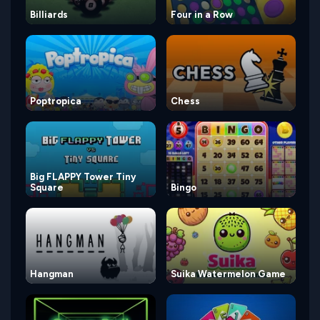
Billiards
Four in a Row
Poptropica
Chess
Big FLAPPY Tower Tiny
Square
Bingo
Hangman
Suika Watermelon Game