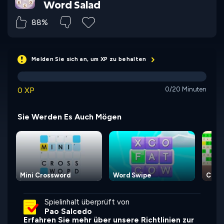
Word Salad
88%
Melden Sie sich an, um XP zu behalten
0 XP
0/20 Minuten
Sie Werden Es Auch Mögen
Mini Crossword
Word Swipe
Cryp
Spielinhalt überprüft von
Pao Salcedo
Erfahren Sie mehr über unsere Richtlinien zur