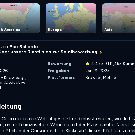
th America
Europe
Asia
 von
Pao Salcedo
über unsere Richtlinien zur Spielbewertung
Bewertung:
4.4 / 5
(111,455 Stim
2026
Freigeben:
Jan 21, 2025
ary Knowledge,
Plattformen:
Browser, Mobile
on,
Deductive
g
leitung
 Ort in der realen Welt abgesetzt und musst erraten, wo du bist
ld, um dich umzusehen. Wenn du mit der Maus darüberfährst, s
 Pfeil an der Cursorposition. Klicke auf diesen Pfeil, um zu d