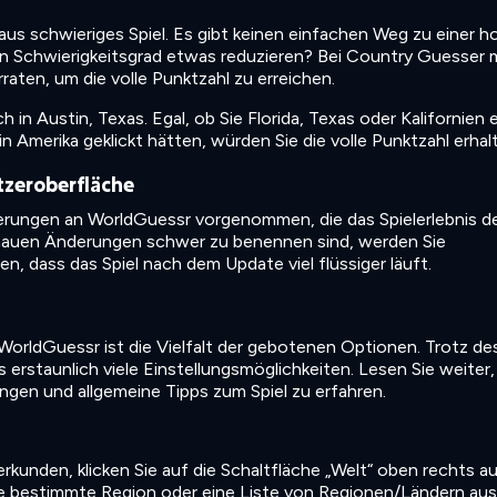
aus schwieriges Spiel. Es gibt keinen einfachen Weg zu einer 
en Schwierigkeitsgrad etwas reduzieren? Bei Country Guesser
erraten, um die volle Punktzahl zu erreichen.
n Austin, Texas. Egal, ob Sie Florida, Texas oder Kalifornien 
n Amerika geklickt hätten, würden Sie die volle Punktzahl erhal
tzeroberfläche
serungen an WorldGuessr vorgenommen, die das Spielerlebnis de
nauen Änderungen schwer zu benennen sind, werden Sie
n, dass das Spiel nach dem Update viel flüssiger läuft.
 WorldGuessr ist die Vielfalt der gebotenen Optionen. Trotz de
 erstaunlich viele Einstellungsmöglichkeiten. Lesen Sie weiter
ngen und allgemeine Tipps zum Spiel zu erfahren.
kunden, klicken Sie auf die Schaltfläche „Welt“ oben rechts a
ine bestimmte Region oder eine Liste von Regionen/Ländern au