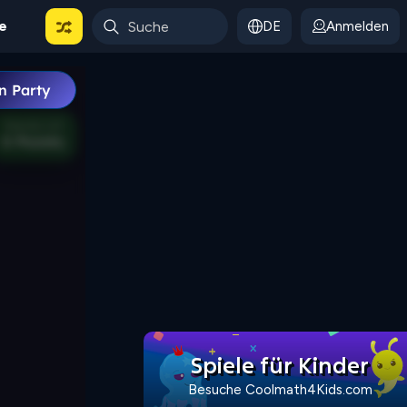
le
DE
Anmelden
Spiele für Kinder
Besuche Coolmath4Kids.com