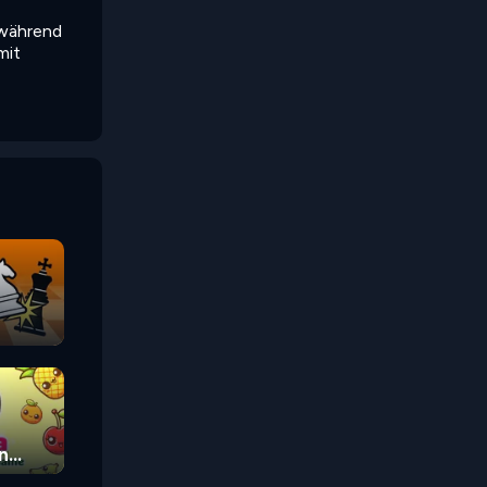
 während
mit
n