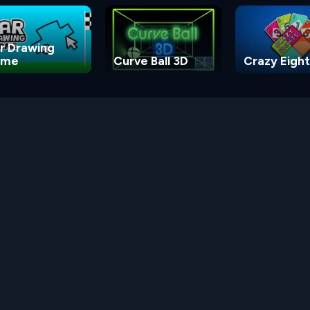
r Drawing
ame
Curve Ball 3D
Crazy Eight