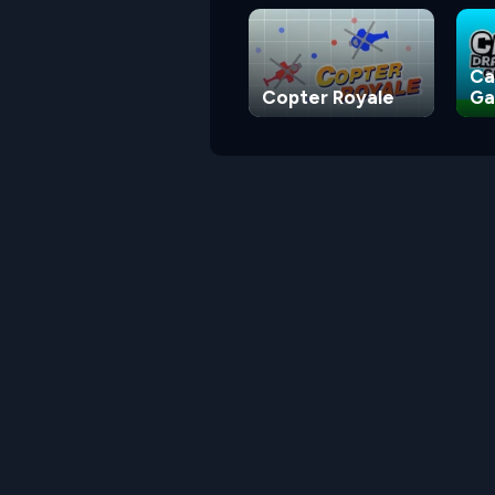
Ca
Copter Royale
G