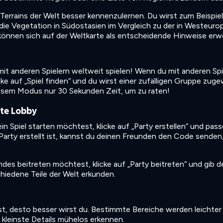
n Terrains der Welt besser kennenzulernen. Du wirst zum Beispiel
die Vegetation in Südostasien im Vergleich zu der in Westeuro
s können sich auf der Weltkarte als entscheidende Hinweise erw
 mit anderen Spielern weltweit spielen! Wenn du mit anderen Spi
ke auf „Spiel finden“ und du wirst einer zufälligen Gruppe zuge
diesem Modus nur 30 Sekunden Zeit, um zu raten!
ate Lobby
 Spiel starten möchtest, klicke auf „Party erstellen“ und pass
 Party erstellt ist, kannst du deinen Freunden den Code senden
des beitreten möchtest, klicke auf „Party beitreten“ und gib 
chiedene Teile der Welt erkunden.
st, desto besser wirst du. Bestimmte Bereiche werden leichter
t kleinste Details mühelos erkennen.