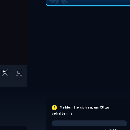
Melden Sie sich an, um XP zu
behalten
South America
Africa