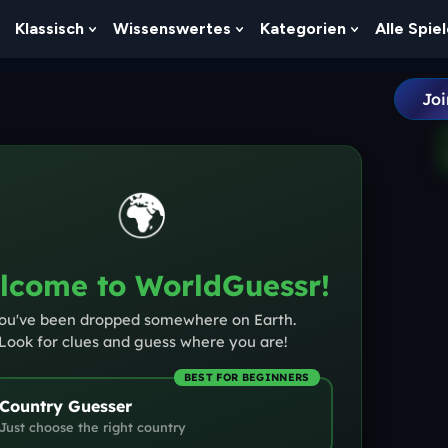
Klassisch
Wissenswertes
Kategorien
Alle Spie
Show
Show
Show
Show
Submenu
Submenu
Submenu
Submenu
For
For
For
For
Logik
Klassisch
Wissenswertes
Kategorien