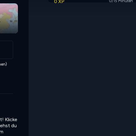
0 XP
0/15 Minuten
men)
! Klicke
iehst du
em