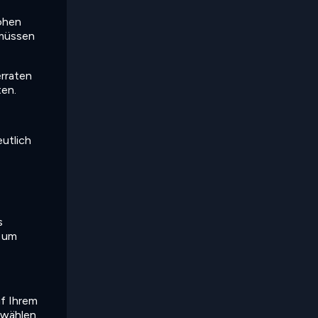
hohen
 müssen
erraten
ten.
utlich
s
, um
uf Ihrem
swählen.