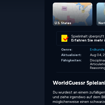
U.S. States
Nor
Spielinhalt überprüft
Erfahren Sie mehr 
Genre:
Erdkunde
Aktualisiert:
Aug 04, 
Fähigkeiten:
Disciplin
Articulati
Reasonin
WorldGuessr Spielan
Du wurdest an einem zufälligen
und ziehe irgendwo auf dem Bi
möglicherweise einen schwarzen