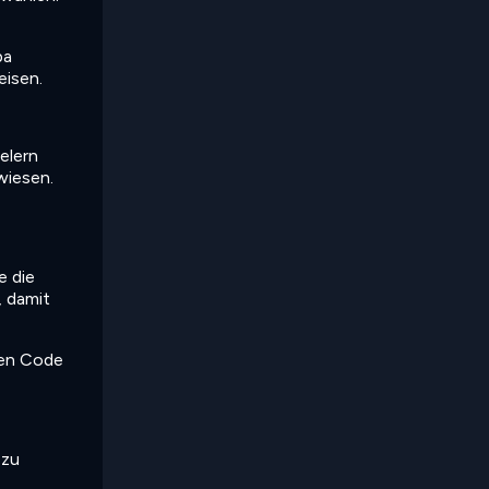
pa
eisen.
elern
wiesen.
e die
, damit
den Code
 zu