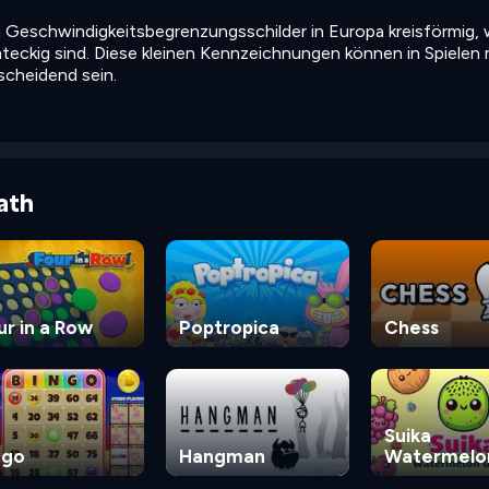
n Geschwindigkeitsbegrenzungsschilder in Europa kreisförmig,
teckig sind. Diese kleinen Kennzeichnungen können in Spielen 
cheidend sein.
ath
ur in a Row
Poptropica
Chess
Suika
ngo
Hangman
Watermelo
Game