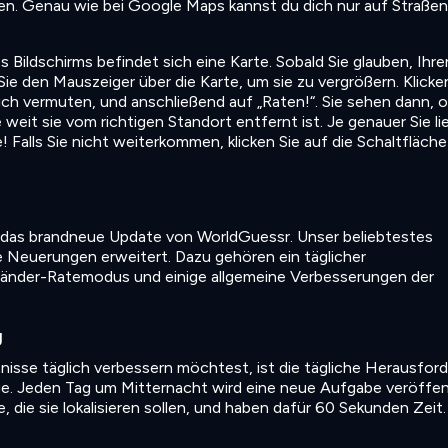
n. Genau wie bei Google Maps kannst du dich nur auf Straßen
 Bildschirms befindet sich eine Karte. Sobald Sie glauben, Ihre
e den Mauszeiger über die Karte, um sie zu vergrößern. Klicke
 sich vermuten, und anschließend auf „Raten!“. Sie sehen dann, o
weit sie vom richtigen Standort entfernt ist. Je genauer Sie li
 Falls Sie nicht weiterkommen, klicken Sie auf die Schaltfläche
hm das brandneue Update von WorldGuessr. Unser beliebtestes
e Neuerungen erweitert. Dazu gehören ein täglicher
änder-Ratemodus und einige allgemeine Verbesserungen der
g
sse täglich verbessern möchtest, ist die tägliche Herausford
e. Jeden Tag um Mitternacht wird eine neue Aufgabe veröffent
e, die sie lokalisieren sollen, und haben dafür 60 Sekunden Zeit.