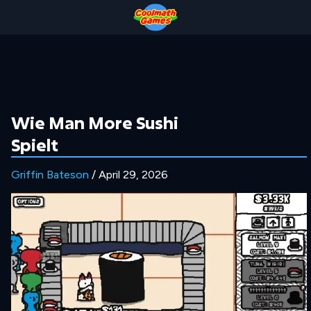
Skip
Skip
Skip
Skip
to
to
to
to
Top
Navigation
Main
Footer
of
Content
Page
Wie Man More Sushi
Spielt
Griffin Bateson
/ April 29, 2026