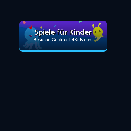
Spiele für Kinder
Besuche Coolmath4Kids.com