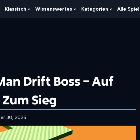
Klassisch
Wissenswertes
Kategorien
Alle Spie
Show
Show
Show
Show
Submenu
Submenu
Submenu
Submenu
For
For
For
For
Logik
Klassisch
Wissenswertes
Kategorien
Man Drift Boss – Auf
Zum Sieg
er 30, 2025