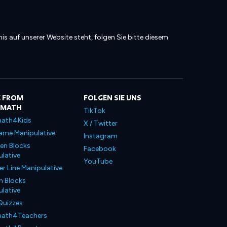
is auf unserer Website steht, folgen Sie bitte diesem
 FROM
FOLGEN SIE UNS
LMATH
TikTok
ath4Kids
X / Twitter
ame Manipulative
Instagram
en Blocks
Facebook
lative
YouTube
 Line Manipulative
n Blocks
lative
Quizzes
ath4Teachers