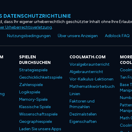
 DATENSCHUTZRICHTLINIE
, dass Ihr eigener urheberrechtlich geschützter Inhalt ohne Ihre Erlaubn
ner Urheberrechtsverletzung
.
Nutzungsbedingungen
Über unsere Anzeigen
Adblock FAQ
OM
SPIELEN
COOLMATH.COM
MORE
DURCHSUCHEN
COO
Voralgebraunterricht
Strategiespiele
Coolm
Algebraunterricht
Geschicklichkeitsspiele
Ten Fr
Vor-Kalkulus-Lektionen
Zahlenspiele
Base T
Mathematikwörterbuch
Manipu
Logikspiele
ung
Linien
Number
Memory-Spiele
Faktoren und
Patter
Klassische Spiele
Primzahlen
Manipu
Wissenschaftsspiele
Dezimalstellen
Math 
Geographiespiele
Eigenschaften
Coolm
Laden Sie unsere Apps