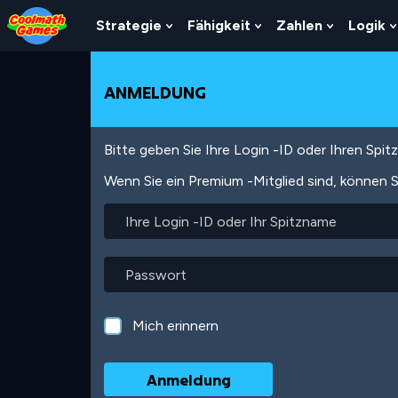
Skip
Skip
Skip
Skip
Direkt
to
to
to
to
zum
Strategie
Fähigkeit
Zahlen
Logik
Show
Show
Show
Top
Navigation
Main
Footer
Inhalt
Submenu
Submenu
Submenu
of
Content
For
For
For
Page
Strategie
Fähigkeit
Zahlen
ANMELDUNG
Bitte geben Sie Ihre Login -ID oder Ihren Spi
Wenn Sie ein Premium -Mitglied sind, können S
Ihre
Login
-
ID
Passwort
oder
Ihr
Spitzname
Mich erinnern