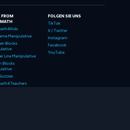
 FROM
FOLGEN SIE UNS
LMATH
TikTok
ath4Kids
X / Twitter
ame Manipulative
Instagram
en Blocks
Facebook
lative
YouTube
 Line Manipulative
n Blocks
lative
Quizzes
ath4Teachers
ath4Parents