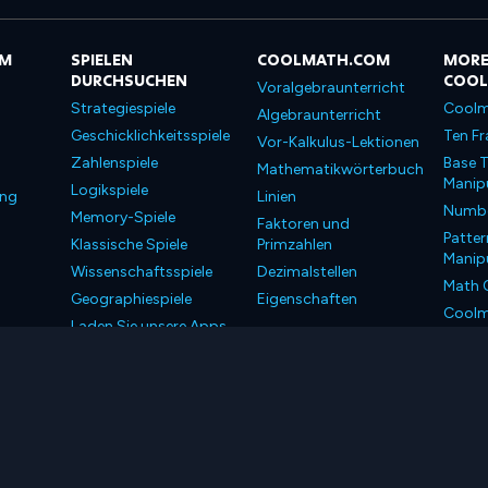
OM
SPIELEN
COOLMATH.COM
MORE
DURCHSUCHEN
COO
Voralgebraunterricht
Strategiespiele
Coolm
Algebraunterricht
Geschicklichkeitsspiele
Ten Fr
Vor-Kalkulus-Lektionen
Zahlenspiele
Base T
Mathematikwörterbuch
Manipu
Logikspiele
ung
Linien
Number
Memory-Spiele
Faktoren und
Patter
Klassische Spiele
Primzahlen
Manipu
Wissenschaftsspiele
Dezimalstellen
Math 
Geographiespiele
Eigenschaften
Coolm
Laden Sie unsere Apps
Coolm
herunter
LLC. Alle Rechte vorbehalten.