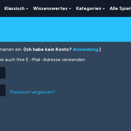
Klassisch
Wissenswertes
Kategorien
Alle Spie
Show
Show
Show
Show
Submenu
Submenu
Submenu
Submenu
For
For
For
For
Logik
Klassisch
Wissenswertes
Kategorien
tznamen ein.
(Ich habe kein Konto?
Anmeldung
.)
ie auch Ihre E -Mail -Adresse verwenden.
Passwort vergessen?