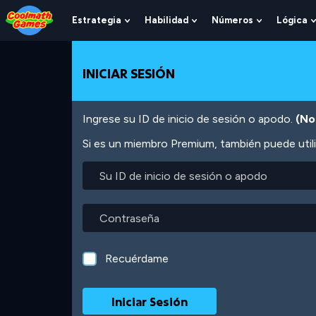
Skip
Skip
Skip
Skip
Pasar
to
to
to
to
al
Estrategia
Habilidad
Números
Lógica
Show
Show
Show
Top
Navigation
Main
Footer
contenido
Submenu
Submenu
Submenu
of
Content
principal
For
For
For
Page
Estrategia
Habilidad
Números
INICIAR SESIÓN
Ingrese su ID de inicio de sesión o apodo.
(No
Si es un miembro Premium, también puede utili
Su
ID
de
inicio
Contraseña
de
sesión
o
Recuérdame
apodo