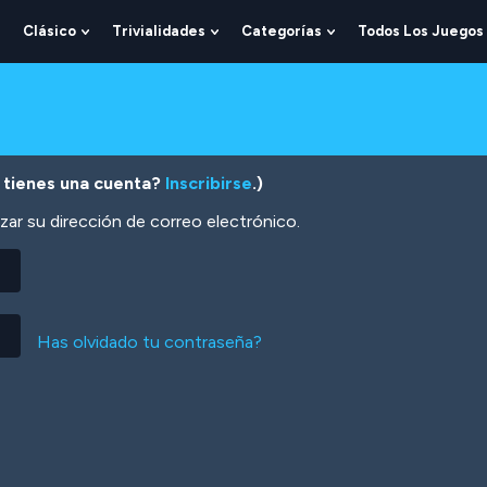
Clásico
Trivialidades
Categorías
Todos Los Juegos
Show
Show
Show
Show
Submenu
Submenu
Submenu
Submenu
For
For
For
For
Lógica
Clásico
Trivialidades
Categorías
 tienes una cuenta?
Inscribirse
.)
zar su dirección de correo electrónico.
Has olvidado tu contraseña?