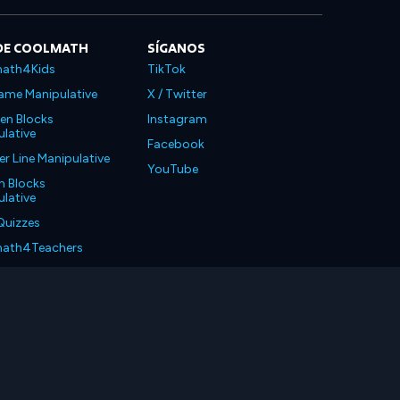
DE COOLMATH
SÍGANOS
ath4Kids
TikTok
ame Manipulative
X / Twitter
en Blocks
Instagram
lative
Facebook
 Line Manipulative
YouTube
n Blocks
lative
Quizzes
ath4Teachers
ath4Parents