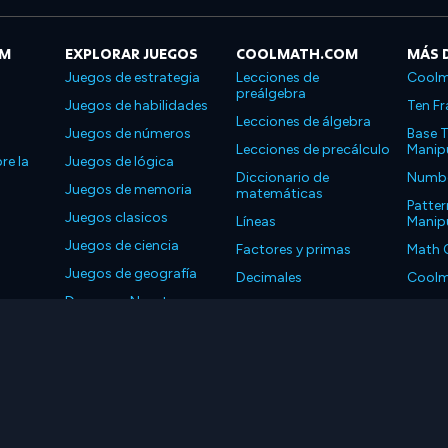
OM
EXPLORAR JUEGOS
COOLMATH.COM
MÁS 
Juegos de estrategia
Lecciones de
Coolm
preálgebra
Juegos de habilidades
Ten Fr
Lecciones de álgebra
Juegos de números
Base T
Lecciones de precálculo
Manipu
re la
Juegos de lógica
Diccionario de
Number
Juegos de memoria
matemáticas
Patter
Juegos clasicos
Líneas
Manipu
Juegos de ciencia
Factores y primas
Math 
Juegos de geografía
Decimales
Coolm
Descarga Nuestras
Propiedades
Coolm
Aplicaciones
LLC. Reservados todos los derechos.