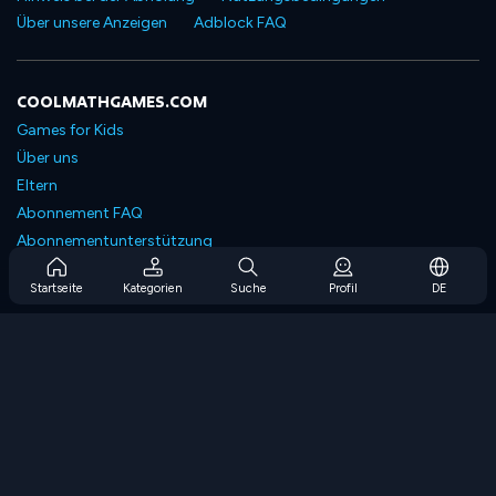
Über unsere Anzeigen
Adblock FAQ
COOLMATHGAMES.COM
Games for Kids
Über uns
Eltern
Abonnement FAQ
Abonnementunterstützung
Blog
Startseite
Kategorien
Suche
Profil
DE
Developers
KONTAKTIERE UNS
Accessibility
SPIELEN DURCHSUCHEN
Strategiespiele
Geschicklichkeitsspiele
Zahlenspiele