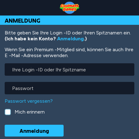
Skip
Skip
Skip
Skip
Direkt
to
to
to
to
zum
Top
Navigation
Main
Footer
Inhalt
ANMELDUNG
of
Content
Page
Bitte geben Sie Ihre Login -ID oder Ihren Spitznamen ein.
(Ich habe kein Konto?
Anmeldung
.)
Wenn Sie ein Premium -Mitglied sind, können Sie auch Ihre
E -Mail -Adresse verwenden.
Ihre
Login
-
ID
Passwort
oder
Ihr
Passwort vergessen?
Spitzname
Mich erinnern