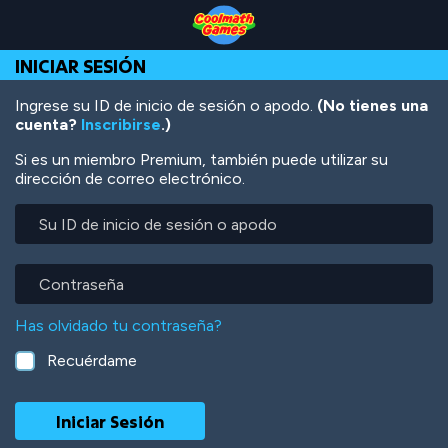
Skip
Skip
Skip
Skip
Pasar
to
to
to
to
al
Top
Navigation
Main
Footer
contenido
INICIAR SESIÓN
of
Content
principal
Page
Ingrese su ID de inicio de sesión o apodo.
(No tienes una
cuenta?
Inscribirse
.)
Si es un miembro Premium, también puede utilizar su
dirección de correo electrónico.
Su
ID
de
inicio
Contraseña
de
sesión
Has olvidado tu contraseña?
o
apodo
Recuérdame