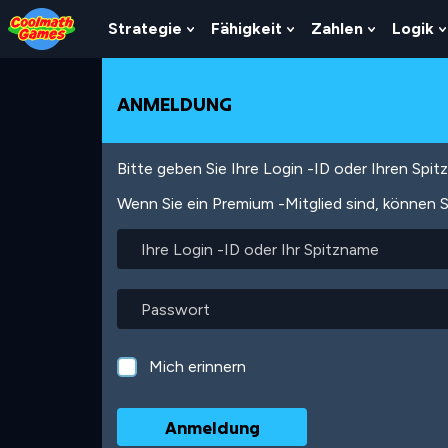
Skip
Skip
Skip
Skip
Direkt
to
to
to
to
zum
Strategie
Fähigkeit
Zahlen
Logik
Show
Show
Show
Top
Navigation
Main
Footer
Inhalt
Submenu
Submenu
Submenu
of
Content
For
For
For
Page
Strategie
Fähigkeit
Zahlen
ANMELDUNG
Bitte geben Sie Ihre Login -ID oder Ihren Spi
Wenn Sie ein Premium -Mitglied sind, können S
Ihre
Login
-
ID
Passwort
oder
Ihr
Spitzname
Mich erinnern