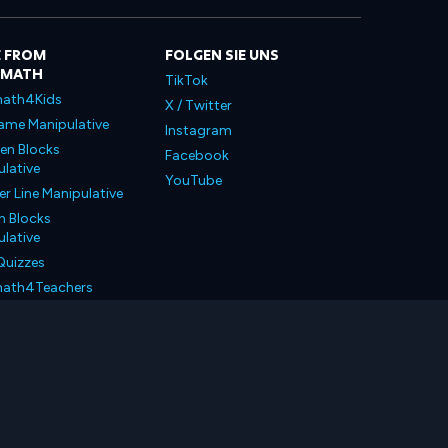
 FROM
FOLGEN SIE UNS
LMATH
TikTok
ath4Kids
X / Twitter
ame Manipulative
Instagram
en Blocks
Facebook
lative
YouTube
 Line Manipulative
n Blocks
lative
Quizzes
ath4Teachers
ath4Parents