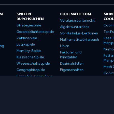
OM
SPIELEN
COOLMATH.COM
MORE
DURCHSUCHEN
COO
Voralgebraunterricht
Strategiespiele
Coolm
Algebraunterricht
Geschicklichkeitsspiele
Ten Fr
Vor-Kalkulus-Lektionen
Zahlenspiele
Base T
Mathematikwörterbuch
Manipu
Logikspiele
ung
Linien
Number
Memory-Spiele
Faktoren und
Patter
Klassische Spiele
Primzahlen
Manipu
Wissenschaftsspiele
Dezimalstellen
Math 
Geographiespiele
Eigenschaften
Coolm
Laden Sie unsere Apps
Coolm
herunter
LLC. Alle Rechte vorbehalten.