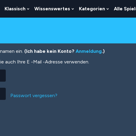
Klassisch
Wissenswertes
Kategorien
Alle Spie
Show
Show
Show
Show
Submenu
Submenu
Submenu
Submenu
For
For
For
For
Logik
Klassisch
Wissenswertes
Kategorien
tznamen ein.
(Ich habe kein Konto?
Anmeldung
.)
ie auch Ihre E -Mail -Adresse verwenden.
Passwort vergessen?