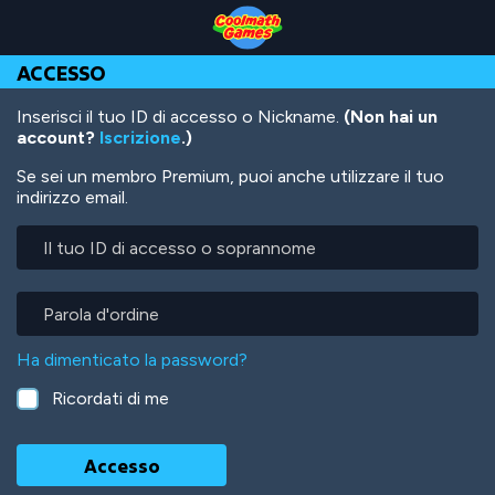
Skip
Skip
Skip
Skip
Salta
to
to
to
to
al
Top
Navigation
Main
Footer
contenuto
ACCESSO
of
Content
principale
Page
Inserisci il tuo ID di accesso o Nickname.
(Non hai un
account?
Iscrizione
.)
Se sei un membro Premium, puoi anche utilizzare il tuo
indirizzo email.
Il
tuo
ID
di
Parola
accesso
d'ordine
o
Ha dimenticato la password?
soprannome
Ricordati di me