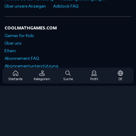
Über unsere Anzeigen
Adblock FAQ
COOLMATHGAMES.COM
Games for Kids
Über uns
Eltern
Abonnement FAQ
Abonnementunterstützung
Blog
Startseite
Kategorien
Suche
Profil
DE
Developers
KONTAKTIERE UNS
Accessibility
SPIELEN DURCHSUCHEN
Strategiespiele
Geschicklichkeitsspiele
Zahlenspiele