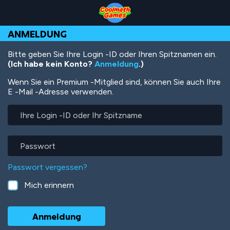
Skip
Skip
Skip
Skip
Direkt
to
to
to
to
zum
Top
Navigation
Main
Footer
Inhalt
ANMELDUNG
of
Content
Page
Bitte geben Sie Ihre Login -ID oder Ihren Spitznamen ein.
(Ich habe kein Konto?
Anmeldung
.)
Wenn Sie ein Premium -Mitglied sind, können Sie auch Ihre
E -Mail -Adresse verwenden.
Ihre
Login
-
ID
Passwort
oder
Ihr
Passwort vergessen?
Spitzname
Mich erinnern