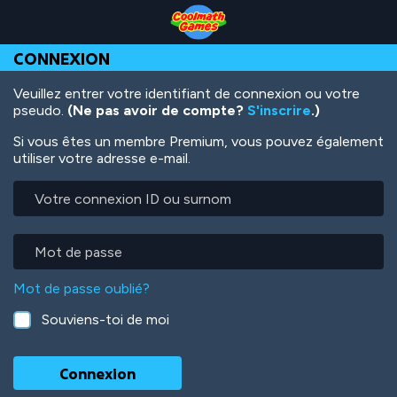
Skip
Skip
Skip
Skip
Aller
to
to
to
to
au
Top
Navigation
Main
Footer
contenu
CONNEXION
of
Content
principal
Page
Veuillez entrer votre identifiant de connexion ou votre
pseudo.
(Ne pas avoir de compte?
S'inscrire
.)
Si vous êtes un membre Premium, vous pouvez également
utiliser votre adresse e-mail.
Votre
connexion
ID
ou
Mot
surnom
de
passe
Mot de passe oublié?
Souviens-toi de moi