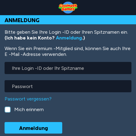
Skip
Skip
Skip
Skip
Direkt
to
to
to
to
zum
Top
Navigation
Main
Footer
Inhalt
ANMELDUNG
of
Content
Page
Bitte geben Sie Ihre Login -ID oder Ihren Spitznamen ein.
(Ich habe kein Konto?
Anmeldung
.)
Wenn Sie ein Premium -Mitglied sind, können Sie auch Ihre
E -Mail -Adresse verwenden.
Ihre
Login
-
ID
Passwort
oder
Ihr
Passwort vergessen?
Spitzname
Mich erinnern