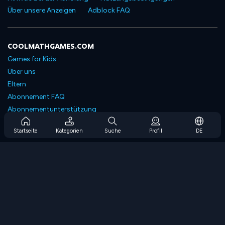
Über unsere Anzeigen
Adblock FAQ
COOLMATHGAMES.COM
Games for Kids
Über uns
Eltern
Abonnement FAQ
Abonnementunterstützung
Blog
Startseite
Kategorien
Suche
Profil
DE
Developers
KONTAKTIERE UNS
Accessibility
SPIELEN DURCHSUCHEN
Strategiespiele
Geschicklichkeitsspiele
Zahlenspiele