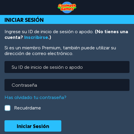
Skip
Skip
Skip
Skip
Pasar
to
to
to
to
al
Top
Navigation
Main
Footer
contenido
INICIAR SESIÓN
of
Content
principal
Page
Ingrese su ID de inicio de sesión o apodo.
(No tienes una
cuenta?
Inscribirse
.)
Si es un miembro Premium, también puede utilizar su
dirección de correo electrónico.
Su
ID
de
inicio
Contraseña
de
sesión
Has olvidado tu contraseña?
o
apodo
Recuérdame