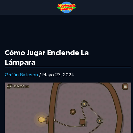
Skip
Skip
Skip
Skip
to
to
to
to
Top
Navigation
Main
Footer
of
Content
Page
Cómo Jugar Enciende La
Lámpara
Griffin Bateson
/ Mayo 23, 2024