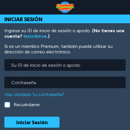
Skip
Skip
Skip
Skip
Pasar
to
to
to
to
al
Top
Navigation
Main
Footer
contenido
INICIAR SESIÓN
of
Content
principal
Page
Ingrese su ID de inicio de sesión o apodo.
(No tienes una
cuenta?
Inscribirse
.)
Si es un miembro Premium, también puede utilizar su
dirección de correo electrónico.
Su
ID
de
inicio
Contraseña
de
sesión
Has olvidado tu contraseña?
o
apodo
Recuérdame