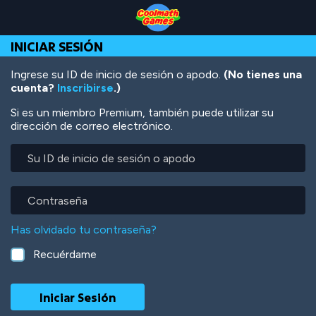
Skip
Skip
Skip
Skip
Pasar
to
to
to
to
al
Top
Navigation
Main
Footer
contenido
INICIAR SESIÓN
of
Content
principal
Page
Ingrese su ID de inicio de sesión o apodo.
(No tienes una
cuenta?
Inscribirse
.)
Si es un miembro Premium, también puede utilizar su
dirección de correo electrónico.
Su
ID
de
inicio
Contraseña
de
sesión
Has olvidado tu contraseña?
o
apodo
Recuérdame