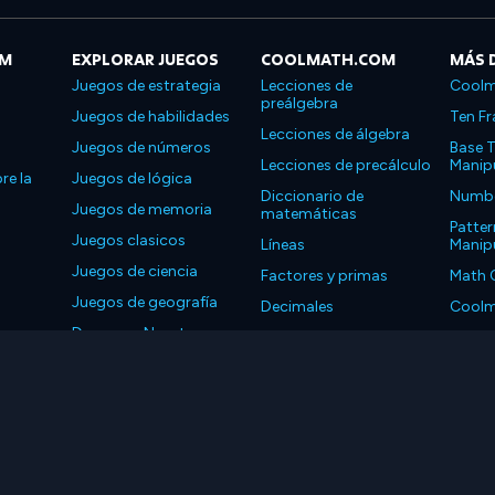
OM
EXPLORAR JUEGOS
COOLMATH.COM
MÁS 
Juegos de estrategia
Lecciones de
Coolm
preálgebra
Juegos de habilidades
Ten Fr
Lecciones de álgebra
Juegos de números
Base T
Lecciones de precálculo
Manipu
re la
Juegos de lógica
Diccionario de
Number
Juegos de memoria
matemáticas
Patter
Juegos clasicos
Líneas
Manipu
Juegos de ciencia
Factores y primas
Math 
Juegos de geografía
Decimales
Coolm
Descarga Nuestras
Propiedades
Coolm
Aplicaciones
LLC. Reservados todos los derechos.