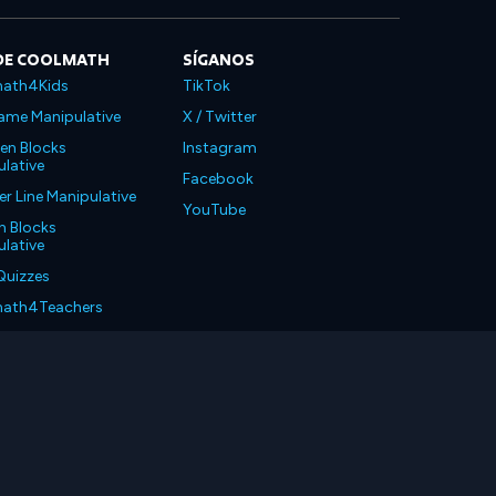
DE COOLMATH
SÍGANOS
ath4Kids
TikTok
ame Manipulative
X / Twitter
en Blocks
Instagram
lative
Facebook
 Line Manipulative
YouTube
n Blocks
lative
Quizzes
ath4Teachers
ath4Parents