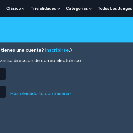
Clásico
Trivialidades
Categorías
Todos Los Juegos
Show
Show
Show
Show
Submenu
Submenu
Submenu
Submenu
For
For
For
For
Lógica
Clásico
Trivialidades
Categorías
 tienes una cuenta?
Inscribirse
.)
zar su dirección de correo electrónico.
Has olvidado tu contraseña?