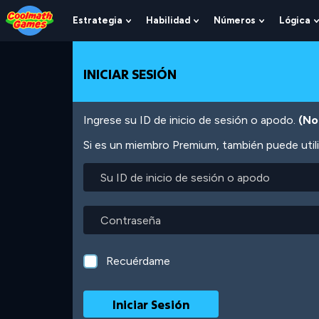
Skip
Skip
Skip
Skip
Pasar
to
to
to
to
al
Estrategia
Habilidad
Números
Lógica
Show
Show
Show
Top
Navigation
Main
Footer
contenido
Submenu
Submenu
Submenu
of
Content
principal
For
For
For
Page
Estrategia
Habilidad
Números
INICIAR SESIÓN
Ingrese su ID de inicio de sesión o apodo.
(No
Si es un miembro Premium, también puede utili
Su
ID
de
inicio
Contraseña
de
sesión
o
Recuérdame
apodo