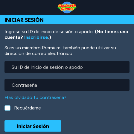
Skip
Skip
Skip
Skip
Pasar
to
to
to
to
al
Top
Navigation
Main
Footer
contenido
INICIAR SESIÓN
of
Content
principal
Page
Ingrese su ID de inicio de sesión o apodo.
(No tienes una
cuenta?
Inscribirse
.)
Si es un miembro Premium, también puede utilizar su
dirección de correo electrónico.
Su
ID
de
inicio
Contraseña
de
sesión
Has olvidado tu contraseña?
o
apodo
Recuérdame