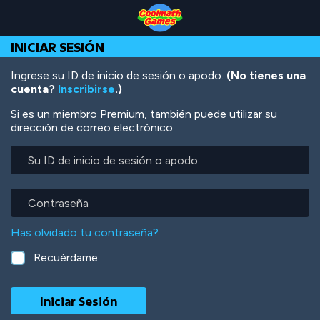
Skip
Skip
Skip
Skip
Pasar
to
to
to
to
al
Top
Navigation
Main
Footer
contenido
INICIAR SESIÓN
of
Content
principal
Page
Ingrese su ID de inicio de sesión o apodo.
(No tienes una
cuenta?
Inscribirse
.)
Si es un miembro Premium, también puede utilizar su
dirección de correo electrónico.
Su
ID
de
inicio
Contraseña
de
sesión
Has olvidado tu contraseña?
o
apodo
Recuérdame