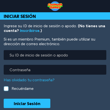
Skip
Skip
Skip
Skip
Pasar
to
to
to
to
al
Top
Navigation
Main
Footer
contenido
INICIAR SESIÓN
of
Content
principal
Page
Ingrese su ID de inicio de sesión o apodo.
(No tienes una
cuenta?
Inscribirse
.)
Si es un miembro Premium, también puede utilizar su
dirección de correo electrónico.
Su
ID
de
inicio
Contraseña
de
sesión
Has olvidado tu contraseña?
o
apodo
Recuérdame