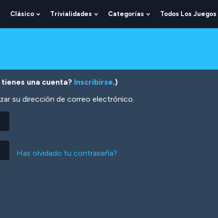
Clásico
Trivialidades
Categorías
Todos Los Juegos
Show
Show
Show
Show
Submenu
Submenu
Submenu
Submenu
For
For
For
For
Lógica
Clásico
Trivialidades
Categorías
 tienes una cuenta?
Inscribirse
.)
zar su dirección de correo electrónico.
Has olvidado tu contraseña?