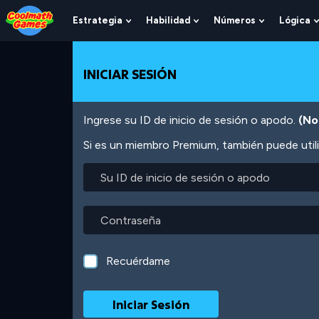
Skip
Skip
Skip
Skip
Pasar
to
to
to
to
al
Estrategia
Habilidad
Números
Lógica
Show
Show
Show
Top
Navigation
Main
Footer
contenido
Submenu
Submenu
Submenu
of
Content
principal
For
For
For
Page
Estrategia
Habilidad
Números
INICIAR SESIÓN
Ingrese su ID de inicio de sesión o apodo.
(No
Si es un miembro Premium, también puede utili
Su
ID
de
inicio
Contraseña
de
sesión
o
Recuérdame
apodo