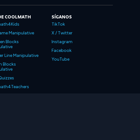
DE COOLMATH
SÍGANOS
ath4Kids
TikTok
ame Manipulative
X / Twitter
en Blocks
Instagram
lative
Facebook
 Line Manipulative
YouTube
n Blocks
lative
Quizzes
ath4Teachers
ath4Parents