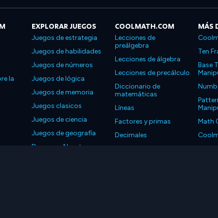
OM
EXPLORAR JUEGOS
COOLMATH.COM
MÁS 
Juegos de estrategia
Lecciones de
Coolm
preálgebra
Juegos de habilidades
Ten Fr
Lecciones de álgebra
Juegos de números
Base T
Lecciones de precálculo
Manipu
re la
Juegos de lógica
Diccionario de
Number
Juegos de memoria
matemáticas
Patter
Juegos clasicos
Líneas
Manipu
Juegos de ciencia
Factores y primas
Math 
Juegos de geografía
Decimales
Coolm
Descarga Nuestras
Propiedades
Coolm
Aplicaciones
LLC. Reservados todos los derechos.