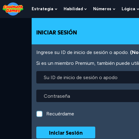
Skip
Skip
Skip
Skip
Pasar
to
to
to
to
al
Estrategia
Habilidad
Números
Lógica
Show
Show
Show
Top
Navigation
Main
Footer
contenido
Submenu
Submenu
Submenu
of
Content
principal
For
For
For
Page
Estrategia
Habilidad
Números
INICIAR SESIÓN
Ingrese su ID de inicio de sesión o apodo.
(No
Si es un miembro Premium, también puede utili
Su
ID
de
inicio
Contraseña
de
sesión
o
Recuérdame
apodo