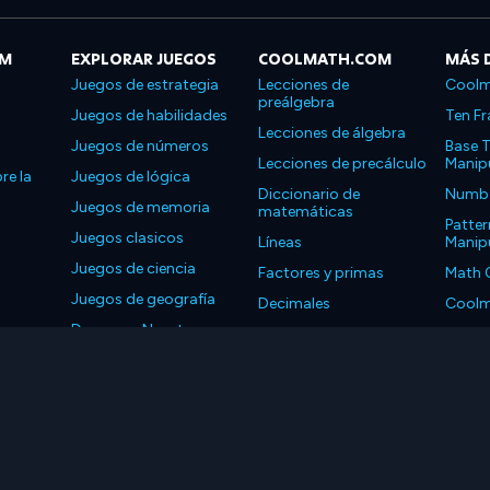
OM
EXPLORAR JUEGOS
COOLMATH.COM
MÁS 
Juegos de estrategia
Lecciones de
Coolm
preálgebra
Juegos de habilidades
Ten Fr
Lecciones de álgebra
Juegos de números
Base T
Lecciones de precálculo
Manipu
re la
Juegos de lógica
Diccionario de
Number
Juegos de memoria
matemáticas
Patter
Juegos clasicos
Líneas
Manipu
Juegos de ciencia
Factores y primas
Math 
Juegos de geografía
Decimales
Coolm
Descarga Nuestras
Propiedades
Coolm
Aplicaciones
LLC. Reservados todos los derechos.