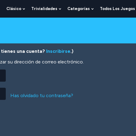
Clásico
Trivialidades
Categorías
Todos Los Juegos
Show
Show
Show
Show
Submenu
Submenu
Submenu
Submenu
For
For
For
For
Lógica
Clásico
Trivialidades
Categorías
 tienes una cuenta?
Inscribirse
.)
zar su dirección de correo electrónico.
Has olvidado tu contraseña?