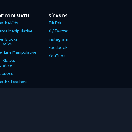
DE COOLMATH
SÍGANOS
ath4Kids
TikTok
ame Manipulative
X / Twitter
en Blocks
Instagram
lative
Facebook
 Line Manipulative
YouTube
n Blocks
lative
Quizzes
ath4Teachers
ath4Parents