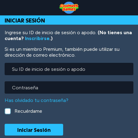
Skip
Skip
Skip
Skip
Pasar
to
to
to
to
al
Top
Navigation
Main
Footer
contenido
INICIAR SESIÓN
of
Content
principal
Page
Ingrese su ID de inicio de sesión o apodo.
(No tienes una
cuenta?
Inscribirse
.)
Si es un miembro Premium, también puede utilizar su
dirección de correo electrónico.
Su
ID
de
inicio
Contraseña
de
sesión
Has olvidado tu contraseña?
o
apodo
Recuérdame