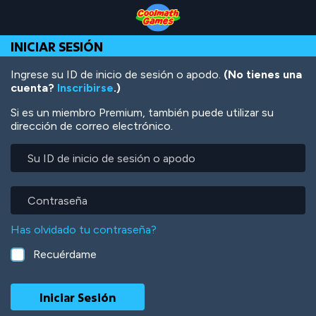
Skip
Skip
Skip
Skip
Pasar
to
to
to
to
al
Top
Navigation
Main
Footer
contenido
INICIAR SESIÓN
of
Content
principal
Page
Ingrese su ID de inicio de sesión o apodo.
(No tienes una
cuenta?
Inscribirse
.)
Si es un miembro Premium, también puede utilizar su
dirección de correo electrónico.
Su
ID
de
inicio
Contraseña
de
sesión
Has olvidado tu contraseña?
o
apodo
Recuérdame