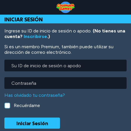
Skip
Skip
Skip
Skip
Pasar
to
to
to
to
al
Top
Navigation
Main
Footer
contenido
INICIAR SESIÓN
of
Content
principal
Page
Ingrese su ID de inicio de sesión o apodo.
(No tienes una
cuenta?
Inscribirse
.)
Si es un miembro Premium, también puede utilizar su
dirección de correo electrónico.
Su
ID
de
inicio
Contraseña
de
sesión
Has olvidado tu contraseña?
o
apodo
Recuérdame