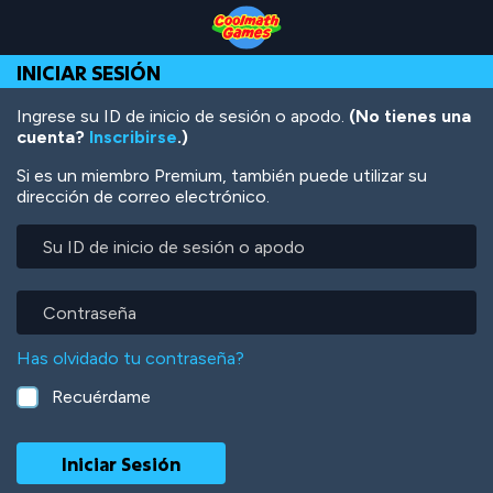
Skip
Skip
Skip
Skip
Pasar
to
to
to
to
al
Top
Navigation
Main
Footer
contenido
INICIAR SESIÓN
of
Content
principal
Page
Ingrese su ID de inicio de sesión o apodo.
(No tienes una
cuenta?
Inscribirse
.)
Si es un miembro Premium, también puede utilizar su
dirección de correo electrónico.
Su
ID
de
inicio
Contraseña
de
sesión
Has olvidado tu contraseña?
o
apodo
Recuérdame