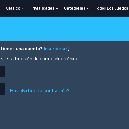
Clásico
Trivialidades
Categorías
Todos Los Juegos
Show
Show
Show
Show
Submenu
Submenu
Submenu
Submenu
For
For
For
For
Lógica
Clásico
Trivialidades
Categorías
 tienes una cuenta?
Inscribirse
.)
zar su dirección de correo electrónico.
Has olvidado tu contraseña?