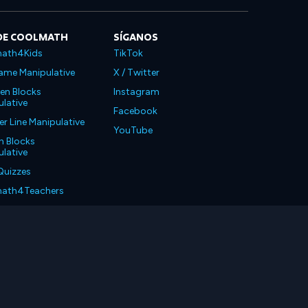
DE COOLMATH
SÍGANOS
ath4Kids
TikTok
ame Manipulative
X / Twitter
en Blocks
Instagram
lative
Facebook
 Line Manipulative
YouTube
n Blocks
lative
Quizzes
ath4Teachers
ath4Parents