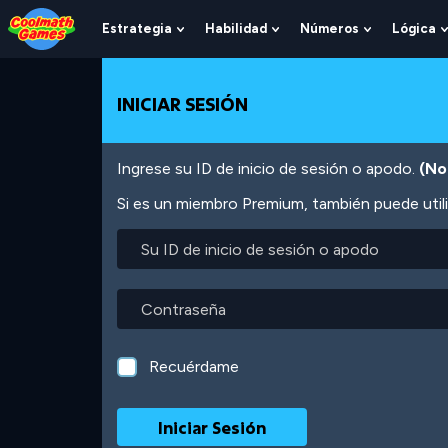
Skip
Skip
Skip
Skip
Pasar
to
to
to
to
al
Estrategia
Habilidad
Números
Lógica
Show
Show
Show
Top
Navigation
Main
Footer
contenido
Submenu
Submenu
Submenu
of
Content
principal
For
For
For
Page
Estrategia
Habilidad
Números
INICIAR SESIÓN
Ingrese su ID de inicio de sesión o apodo.
(No
Si es un miembro Premium, también puede utili
Su
ID
de
inicio
Contraseña
de
sesión
o
Recuérdame
apodo