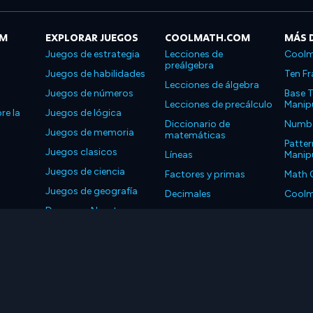
OM
EXPLORAR JUEGOS
COOLMATH.COM
MÁS 
Juegos de estrategia
Lecciones de
Coolm
preálgebra
Juegos de habilidades
Ten Fr
Lecciones de álgebra
Juegos de números
Base T
Lecciones de precálculo
Manipu
re la
Juegos de lógica
Diccionario de
Number
Juegos de memoria
matemáticas
Patter
Juegos clasicos
Líneas
Manipu
Juegos de ciencia
Factores y primas
Math 
Juegos de geografía
Decimales
Coolm
Descarga Nuestras
Propiedades
Coolm
Aplicaciones
LLC. Reservados todos los derechos.